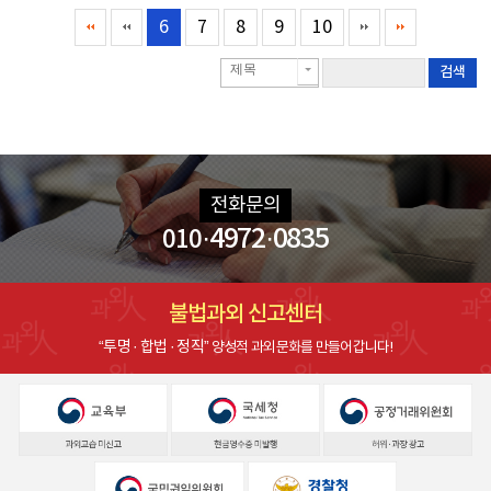
6
7
8
9
10
제목
검색
전화문의
·4972·0835
010
불법과외 신고센터
“투명 · 합법 · 정직”
양성적 과외문화를 만들어갑니다!