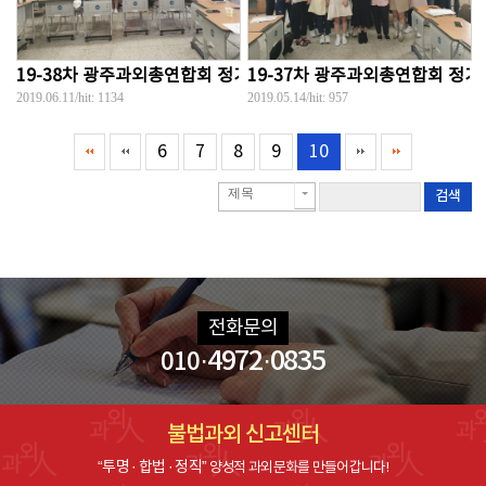
19-38차 광주과외총연합회 정기세미나
19-37차 광주과외총연합회 정
2019.06.11
/hit:
1134
2019.05.14
/hit:
957
6
7
8
9
10
제목
검색
전화문의
·4972·0835
010
불법과외 신고센터
“투명 · 합법 · 정직”
양성적 과외문화를 만들어갑니다!