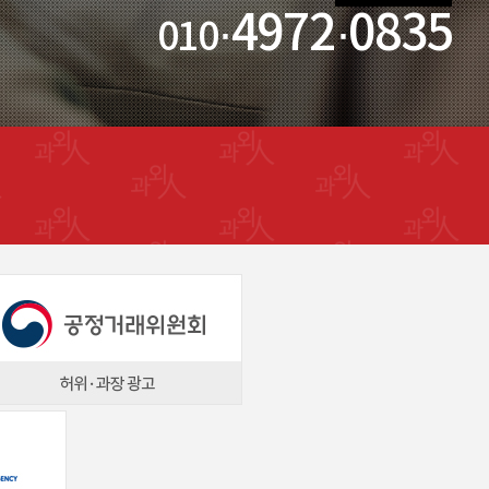
·4972·0835
010