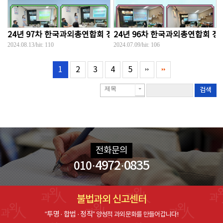
24년 97차 한국과외총연합회 정기세미나...
24년 96차 한국과외총연합회 정기
2024.08.13
/hit:
110
2024.07.09
/hit:
106
1
2
3
4
5
제목
검색
전화문의
·4972·0835
010
불법과외 신고센터
“투명 · 합법 · 정직”
양성적 과외문화를 만들어갑니다!